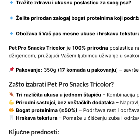
Tražite zdravu i ukusnu poslasticu za svog psa?
Želite prirodan zalogaj bogat proteinima koji podrža
Obožava li Vaš pas mesne ukuse i hrskavu tekstur
Pet Pro Snacks Tricolor
je
100% prirodna
poslastica n
džigericom, pružajući Vašem ljubimcu uživanje u svako
Pakovanje:
350g (
17 komada u pakovanju
) – savrš
Zašto izabrati Pet Pro Snacks Tricolor?
Tri različita ukusa u jednom štapiću
– Kombinacija pi
Prirodni sastojci, bez veštačkih dodataka
– Napravlj
Bogat proteinima (≥50%)
– Podržava rast i održava
Hrskava tekstura
– Pomaže u čišćenju zuba i održav
Ključne prednosti: