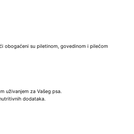
ići obogaćeni su piletinom, govedinom i pilećom
avim uživanjem za Vašeg psa.
utritivnih dodataka.