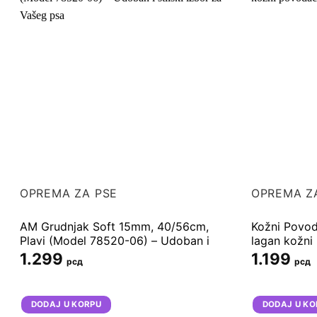
OPREMA ZA PSE
OPREMA Z
AM Grudnjak Soft 15mm, 40/56cm,
Kožni Povod
Plavi (Model 78520-06) – Udoban i
lagan kožni 
stilski izbor za Vašeg psa
velike pse
1.299
1.199
рсд
рсд
DODAJ U KORPU
DODAJ U KO