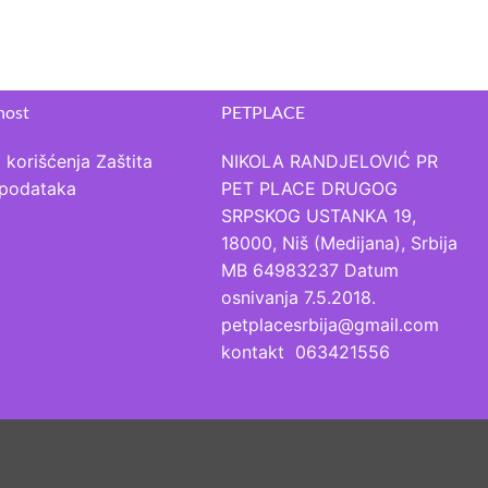
nost
PETPLACE
 korišćenja
Zaštita
NIKOLA RANDJELOVIĆ PR
h podataka
PET PLACE DRUGOG
SRPSKOG USTANKA 19,
18000, Niš (Medijana), Srbija
MB 64983237 Datum
osnivanja 7.5.2018.
petplacesrbija@gmail.com
kontakt 063421556