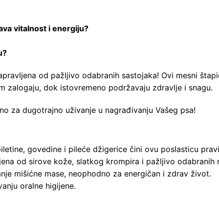
va vitalnost i energiju?
u?
apravljena od pažljivo odabranih sastojaka! Ovi mesni štap
m zalogaju, dok istovremeno podržavaju zdravlje i snagu.
eno za dugotrajno uživanje u nagrađivanju Vašeg psa!
letine, govedine i pileće džigerice čini ovu poslasticu pr
ena od sirove kože, slatkog krompira i pažljivo odabranih n
nje mišićne mase, neophodno za energičan i zdrav život.
anju oralne higijene.