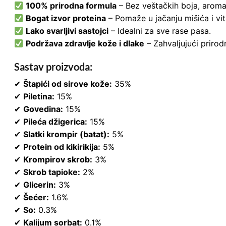
100% prirodna formula
– Bez veštačkih boja, aroma
Bogat izvor proteina
– Pomaže u jačanju mišića i vit
Lako svarljivi sastojci
– Idealni za sve rase pasa.
Podržava zdravlje kože i dlake
– Zahvaljujući prirod
Sastav proizvoda:
✔
Štapići od sirove kože:
35%
✔
Piletina:
15%
✔
Govedina:
15%
✔
Pileća džigerica:
15%
✔
Slatki krompir (batat):
5%
✔
Protein od kikirikija:
5%
✔
Krompirov skrob:
3%
✔
Skrob tapioke:
2%
✔
Glicerin:
3%
✔
Šećer:
1.6%
✔
So:
0.3%
✔
Kalijum sorbat:
0.1%