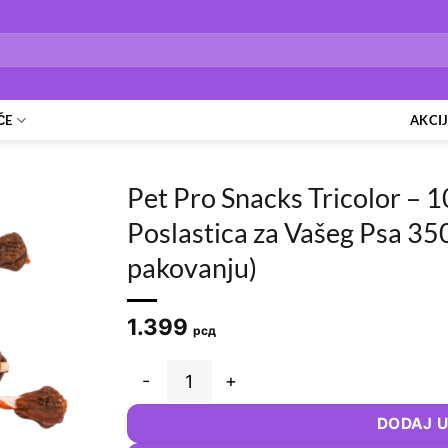
ČE
AKCI
Pet Pro Snacks Tricolor – 1
Poslastica za Vašeg Psa 35
pakovanju)
1.399
рсд
Pet Pro Snacks Tricolor – 100% Prirodna i Hra
DODAJ U