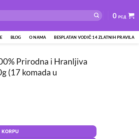
0
РСД
JE
BLOG
O NAMA
BESPLATAN VODIČ 14 ZLATNIH PRAVILA
00% Prirodna i Hranljiva
0g (17 komada u
nljiva Poslastica za Vašeg Psa 350g (17 komada u pakovanju) ко
 KORPU