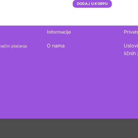
DODAJ U KORPU
Informacije
Privat
O nama
Uslovi
načini plaćanja
lični