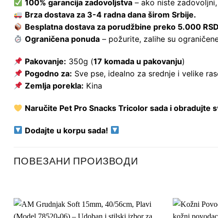
100% garancija zadovoljstva
– ako niste zadovoljni
Brza dostava za 3-4 radna dana širom Srbije.
Besplatna dostava za porudžbine preko 5.000 RSD
Ograničena ponuda
– požurite, zalihe su ograničene
Pakovanje:
350g (
17 komada u pakovanju
)
Pogodno za:
Sve pse, idealno za srednje i velike ras
Zemlja porekla:
Kina
Naručite Pet Pro Snacks Tricolor sada i obradujte
Dodajte u korpu sada!
ПОВЕЗАНИ ПРОИЗВОДИ