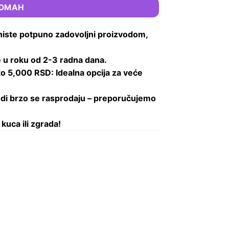
ODMAH
niste potpuno zadovoljni proizvodom,
 u roku od 2-3 radna dana.
o 5,000 RSD: Idealna opcija za veće
di brzo se rasprodaju – preporučujemo
kuca ili zgrada!