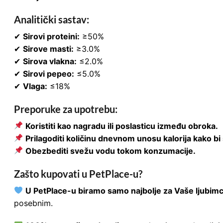
Analitički sastav:
✔
Sirovi proteini:
≥50%
✔
Sirove masti:
≥3.0%
✔
Sirova vlakna:
≤2.0%
✔
Sirovi pepeo:
≤5.0%
✔
Vlaga:
≤18%
Preporuke za upotrebu:
Koristiti kao nagradu ili poslasticu između obroka.
Prilagoditi količinu dnevnom unosu kalorija kako bi
Obezbediti svežu vodu tokom konzumacije.
Zašto kupovati u PetPlace-u?
U PetPlace-u biramo samo najbolje za Vaše ljubim
posebnim.