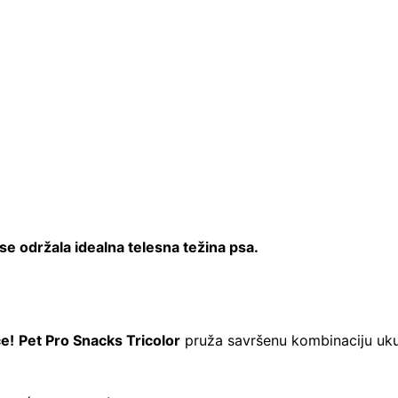
 se održala idealna telesna težina psa.
ce!
Pet Pro Snacks Tricolor
pruža savršenu kombinaciju ukusa