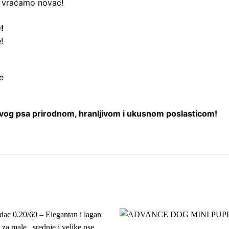
, vraćamo novac!
!
!
e
 svog psa prirodnom, hranljivom i ukusnom poslasticom!