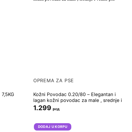
OPREMA ZA PSE
ADVANCE DOG MINI PUPPY 7,5KG
Kožni Povodac 0.20/80 – Elegantan i
lagan kožni povodac za male , srednje i
velike pse
1.299
рсд
DODAJ U KORPU