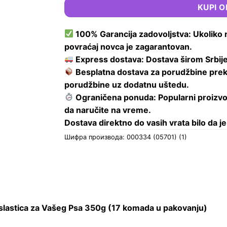
KUPI 
100% Garancija zadovoljstva: Ukoliko 
povraćaj novca je zagarantovan.
Express dostava: Dostava širom Srbije
Besplatna dostava za porudžbine prek
porudžbine uz dodatnu uštedu.
Ograničena ponuda: Popularni proizvo
da naručite na vreme.
Dostava direktno do vasih vrata bilo da je 
Шифра производа:
000334 (05701) (1)
Poslastica za Vašeg Psa 350g (17 komada u pakovanju)