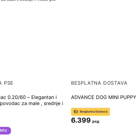
A PSE
BESPLATNA DOSTAVA
ac 0.20/60 – Elegantan i
povodac za male , srednje i
Besplatna Dostava
6.399
рсд
RPU