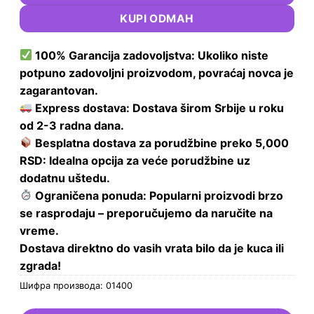
KUPI ODMAH
100% Garancija zadovoljstva: Ukoliko niste
potpuno zadovoljni proizvodom, povraćaj novca je
zagarantovan.
Express dostava: Dostava širom Srbije u roku
od 2-3 radna dana.
Besplatna dostava za porudžbine preko 5,000
RSD: Idealna opcija za veće porudžbine uz
dodatnu uštedu.
Ograničena ponuda: Popularni proizvodi brzo
se rasprodaju – preporučujemo da naručite na
vreme.
Dostava direktno do vasih vrata bilo da je kuca ili
zgrada!
Шифра производа:
01400