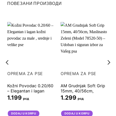
ПОВЕЗАНИ ПРОИЗВОДИ
OPREMA ZA PSE
OPREMA ZA PSE
Kožni Povodac 0.20/60
AM Grudnjak Soft Grip
– Elegantan i lagan
15mm, 40/56cm,
kožni povodac za male ,
Maslinasto Zeleni
1.199
1.299
рсд
рсд
a
srednje i velike pse
(Model 78520-50) –
Udoban i siguran izbor
za Vašeg psa
DODAJ U KORPU
DODAJ U KORPU