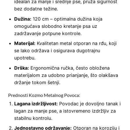
idealan za manje i srednje pse, pruža sigurnost
bez dodatne težine.
Dužina:
120 cm – optimalna dužina koja
omogućava slobodno kretanje psa uz
zadržavanje potpune kontrole.
Materijal:
Kvalitetan metal otporan na rđu, koji
se lako održava i osigurava dugotrajnu
upotrebu.
Drška:
Ergonomična ručka, često obložena
materijalom za udobno prianjanje, što olakšava
držanje tokom šetnji.
Prednosti Kozmo Metalnog Povoca:
Lagana izdržljivost:
Povodac je dovoljno tanak i
lagan za manje pse, a istovremeno izdržljiv za
stabilnu kontrolu.
Jednostavno održavanje:
Otporan na koroziju i