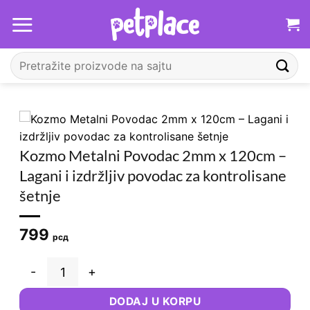
Прескочи
на
садржај
Претрага
за:
Kozmo Metalni Povodac 2mm x 120cm –
Lagani i izdržljiv povodac za kontrolisane
šetnje
799
рсд
Kozmo Metalni Povodac 2mm x 120cm – Lagani i izdržljiv po
DODAJ U KORPU