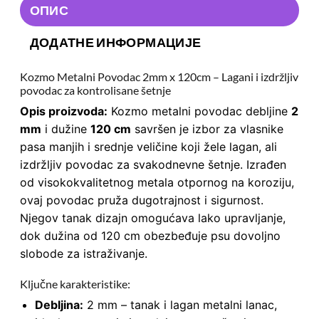
ОПИС
ДОДАТНЕ ИНФОРМАЦИЈЕ
Kozmo Metalni Povodac 2mm x 120cm – Lagani i izdržljiv
povodac za kontrolisane šetnje
Opis proizvoda:
Kozmo metalni povodac debljine
2
mm
i dužine
120 cm
savršen je izbor za vlasnike
pasa manjih i srednje veličine koji žele lagan, ali
izdržljiv povodac za svakodnevne šetnje. Izrađen
od visokokvalitetnog metala otpornog na koroziju,
ovaj povodac pruža dugotrajnost i sigurnost.
Njegov tanak dizajn omogućava lako upravljanje,
dok dužina od 120 cm obezbeđuje psu dovoljno
slobode za istraživanje.
Ključne karakteristike:
Debljina:
2 mm – tanak i lagan metalni lanac,