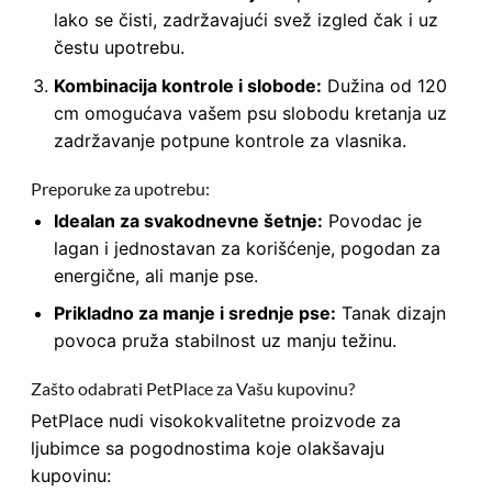
lako se čisti, zadržavajući svež izgled čak i uz
čestu upotrebu.
Kombinacija kontrole i slobode:
Dužina od 120
cm omogućava vašem psu slobodu kretanja uz
zadržavanje potpune kontrole za vlasnika.
Preporuke za upotrebu:
Idealan za svakodnevne šetnje:
Povodac je
lagan i jednostavan za korišćenje, pogodan za
energične, ali manje pse.
Prikladno za manje i srednje pse:
Tanak dizajn
povoca pruža stabilnost uz manju težinu.
Zašto odabrati PetPlace za Vašu kupovinu?
PetPlace nudi visokokvalitetne proizvode za
ljubimce sa pogodnostima koje olakšavaju
kupovinu: