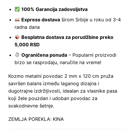
100% Garancija zadovoljstva
Express dostava
širom Srbije u roku od 3-4
radna dana
Besplatna dostava za porudžbine preko
5,000 RSD
Ograničena ponuda
– Popularni proizvodi
brzo se rasprodaju, naručite na vreme!
Kozmo metalni povodac 2 mm x 120 cm pruža
savršen balans između laganog dizajna i
dugotrajne izdržljivosti, idealan za vlasnike pasa
koji žele pouzdan i udoban povodac za
svakodnevne šetnje.
ZEMLJA POREKLA: KINA