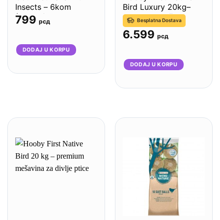
Insects – 6kom
Bird Luxury 20kg–
(9×60g)
premium mešavina za
799
Besplatna Dostava
рсд
divlje ptice bez uljane
6.599
repice
рсд
DODAJ U KORPU
DODAJ U KORPU