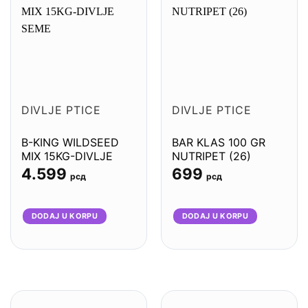
DIVLJE PTICE
DIVLJE PTICE
B-KING WILDSEED
BAR KLAS 100 GR
MIX 15KG-DIVLJE
NUTRIPET (26)
SEME
4.599
699
рсд
рсд
DODAJ U KORPU
DODAJ U KORPU