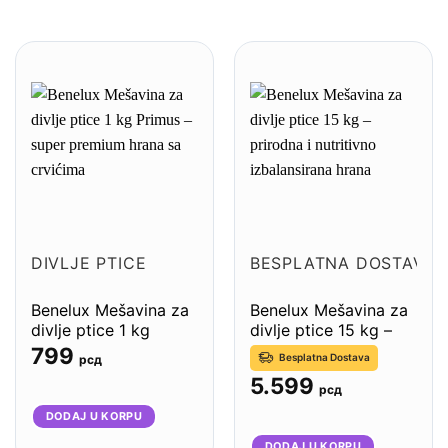
DIVLJE PTICE
BESPLATNA DOSTAVA
Benelux Mešavina za
Benelux Mešavina za
divlje ptice 1 kg
divlje ptice 15 kg –
Primus – super
prirodna i nutritivno
799
Besplatna Dostava
рсд
premium hrana sa
izbalansirana hrana
5.599
crvićima
рсд
DODAJ U KORPU
DODAJ U KORPU