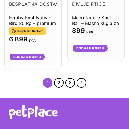
BESPLATNA DOSTAVA
DIVLJE PTICE
Hooby First Native
Menu Nature Suet
Bird 20 kg – premium
Ball – Masna kugla za
mešavina za divlje
divlje ptice (10×90g)
899
Besplatna Dostava
рсд
ptice
6.899
рсд
DODAJ U KORPU
DODAJ U KORPU
1
2
3