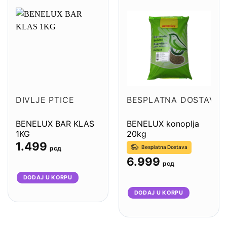
DIVLJE PTICE
BESPLATNA DOSTAVA
BENELUX BAR KLAS
BENELUX konoplja
1KG
20kg
1.499
Besplatna Dostava
рсд
6.999
рсд
DODAJ U KORPU
DODAJ U KORPU