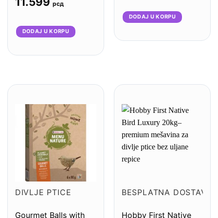
11.599
Vrhunske Odgajivače
рсд
DODAJ U KORPU
DODAJ U KORPU
DIVLJE PTICE
BESPLATNA DOSTAVA
Gourmet Balls with
Hobby First Native