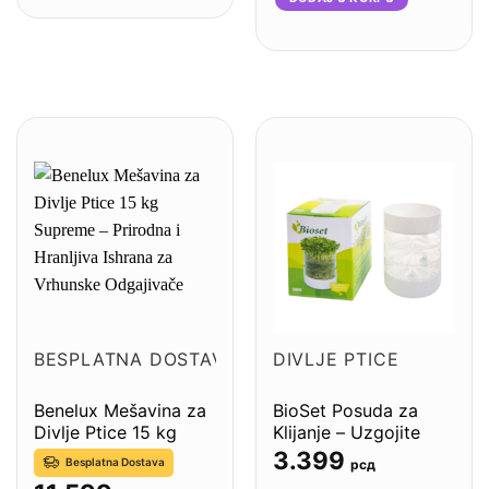
BESPLATNA DOSTAVA
DIVLJE PTICE
Benelux Mešavina za
BioSet Posuda za
Divlje Ptice 15 kg
Klijanje – Uzgojite
Supreme – Prirodna i
sveže klice brzo i
3.399
Besplatna Dostava
рсд
Hranljiva Ishrana za
lako!