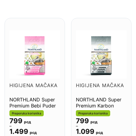
HIGIJENA MAČAKA
HIGIJENA MAČAKA
NORTHLAND Super
NORTHLAND Super
Premium Bebi Puder
Premium Karbon
Preporuka korisnika
Preporuka korisnika
Распон
799
Распон
799
рсд
рсд
цена:
цена:
–
–
од
од
1.499
1.099
799 рсд
799 рсд
рсд
рсд
до
до