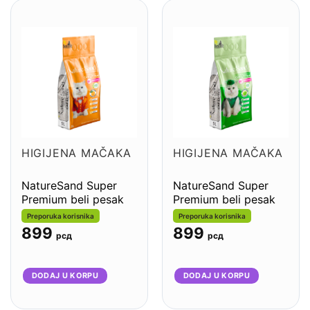
HIGIJENA MAČAKA
HIGIJENA MAČAKA
NatureSand Super
NatureSand Super
Premium beli pesak
Premium beli pesak
sa mirisom proleća
sa mirisom zelene
Preporuka korisnika
Preporuka korisnika
5L
jabuke 5L
899
899
рсд
рсд
DODAJ U KORPU
DODAJ U KORPU