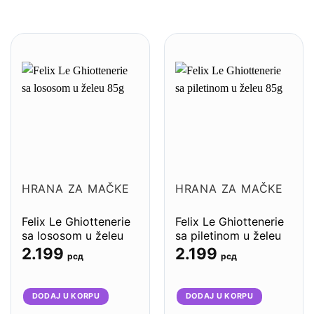
HRANA ZA MAČKE
HRANA ZA MAČKE
Felix Le Ghiottenerie
Felix Le Ghiottenerie
sa lososom u želeu
sa piletinom u želeu
85g – 26komada
85g – 26komada
2.199
2.199
рсд
рсд
DODAJ U KORPU
DODAJ U KORPU