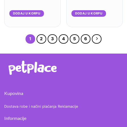
85g – 26 komada
85g – 26komada
DODAJ U KORPU
DODAJ U KORPU
1
2
3
4
5
6
Kupovina
Dostava robe i načini plaćanja
Reklamacije
Informacije