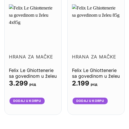
HRANA ZA MAČKE
HRANA ZA MAČKE
Felix Le Ghiottenerie
Felix Le Ghiottenerie
sa govedinom u želeu
sa govedinom u želeu
4x85g – 12komada
85g – 26komada
3.299
2.199
рсд
рсд
DODAJ U KORPU
DODAJ U KORPU