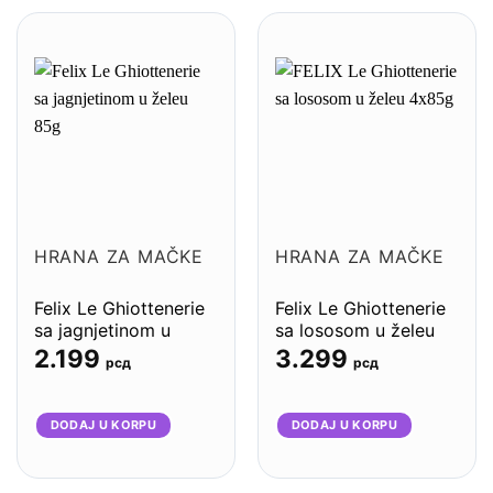
HRANA ZA MAČKE
HRANA ZA MAČKE
Felix Le Ghiottenerie
Felix Le Ghiottenerie
sa jagnjetinom u
sa lososom u želeu
želeu 85g –
4x85g – 12komada
2.199
3.299
рсд
рсд
26komada
DODAJ U KORPU
DODAJ U KORPU