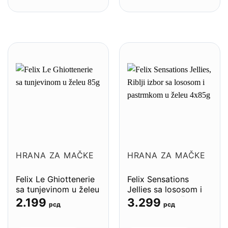
HRANA ZA MAČKE
HRANA ZA MAČKE
Felix Le Ghiottenerie
Felix Sensations
sa tunjevinom u želeu
Jellies sa lososom i
85g – 26komada
pastrmkom u želeu
2.199
3.299
рсд
рсд
4x85g – 12komada