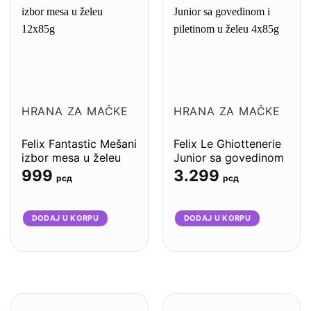
HRANA ZA MAČKE
HRANA ZA MAČKE
Felix Fantastic Mešani
Felix Le Ghiottenerie
izbor mesa u želeu
Junior sa govedinom
12x85g
i piletinom u želeu
999
3.299
рсд
рсд
4x85g – 12komada
DODAJ U KORPU
DODAJ U KORPU