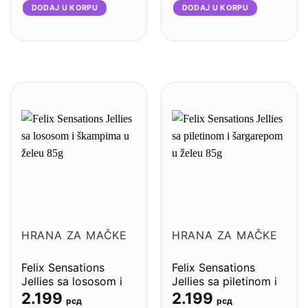
DODAJ U KORPU
DODAJ U KORPU
HRANA ZA MAČKE
HRANA ZA MAČKE
Felix Sensations
Felix Sensations
Jellies sa lososom i
Jellies sa piletinom i
škampima u želeu
šargarepom u želeu
2.199
2.199
рсд
рсд