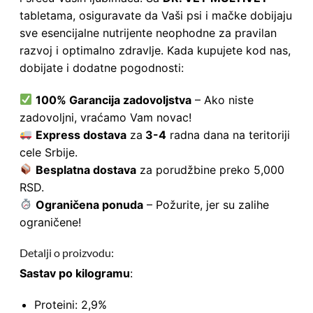
tabletama, osiguravate da Vaši psi i mačke dobijaju
sve esencijalne nutrijente neophodne za pravilan
razvoj i optimalno zdravlje. Kada kupujete kod nas,
dobijate i dodatne pogodnosti:
100% Garancija zadovoljstva
– Ako niste
zadovoljni, vraćamo Vam novac!
Express dostava
za
3-4
radna dana na teritoriji
cele Srbije.
Besplatna dostava
za porudžbine preko 5,000
RSD.
Ograničena ponuda
– Požurite, jer su zalihe
ograničene!
Detalji o proizvodu:
Sastav po kilogramu
:
Proteini: 2,9%