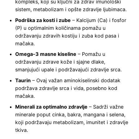
kompleks, koji su ključni za zdrav imunološki
sistem, metabolizam i opšte zdravlje ljubimaca.
Podrška za kosti i zube
– Kalcijum (Ca) i fosfor
(P) u optimalnim količinama pomažu u
održavanju zdravih kostiju i zuba kod pasa i
mačaka.
Omega-3 masne kiseline
– Pomažu u
održavanju zdrave kože i sjajne dlake,
smanjujući upale i podržavajući zdravlje srca.
Taurin
– Ovaj važan aminokiselinski dodatak
podržava zdravlje srca i vida, posebno kod
mačaka.
Minerali za optimalno zdravlje
– Sadrži važne
minerale poput cinka, bakra, mangana i selena,
koji podržavaju metabolizam, imunitet i zdravlje
tkiva.