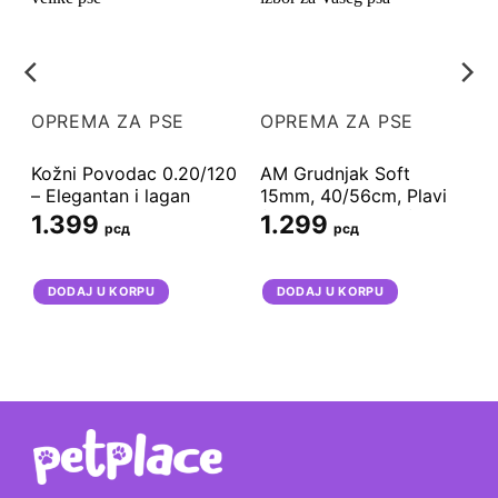
OPREMA ZA PSE
OPREMA ZA PSE
Kožni Povodac 0.20/120
AM Grudnjak Soft
– Elegantan i lagan
15mm, 40/56cm, Plavi
j
kožni povodac za male ,
(Model 78520-06) –
1.399
1.299
рсд
рсд
i
srednje i velike pse
Udoban i stilski izbor za
Vašeg psa
DODAJ U KORPU
DODAJ U KORPU