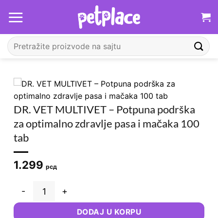
Прескочи
на
садржај
Претрага
за:
DR. VET MULTIVET – Potpuna podrška
za optimalno zdravlje pasa i mačaka 100
tab
1.299
рсд
DR. VET MULTIVET – Potpuna podrška za optimalno zdravlje
DODAJ U KORPU