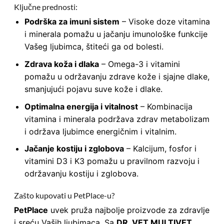
Ključne prednosti:
Podrška za imuni sistem
– Visoke doze vitamina
i minerala pomažu u jačanju imunološke funkcije
Vašeg ljubimca, štiteći ga od bolesti.
Zdrava koža i dlaka
– Omega-3 i vitamini
pomažu u održavanju zdrave kože i sjajne dlake,
smanjujući pojavu suve kože i dlake.
Optimalna energija i vitalnost
– Kombinacija
vitamina i minerala podržava zdrav metabolizam
i održava ljubimce energičnim i vitalnim.
Jačanje kostiju i zglobova
– Kalcijum, fosfor i
vitamini D3 i K3 pomažu u pravilnom razvoju i
održavanju kostiju i zglobova.
Zašto kupovati u PetPlace-u?
PetPlace
uvek pruža najbolje proizvode za zdravlje
i sreću Vaših ljubimaca. Sa
DR. VET MULTIVET