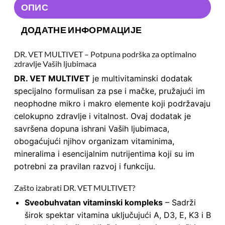
ОПИС
ДОДАТНЕ ИНФОРМАЦИЈЕ
DR. VET MULTIVET – Potpuna podrška za optimalno
zdravlje Vaših ljubimaca
DR. VET MULTIVET
je multivitaminski dodatak
specijalno formulisan za pse i mačke, pružajući im
neophodne mikro i makro elemente koji podržavaju
celokupno zdravlje i vitalnost. Ovaj dodatak je
savršena dopuna ishrani Vaših ljubimaca,
obogaćujući njihov organizam vitaminima,
mineralima i esencijalnim nutrijentima koji su im
potrebni za pravilan razvoj i funkciju.
Zašto izabrati DR. VET MULTIVET?
Sveobuhvatan vitaminski kompleks
– Sadrži
širok spektar vitamina uključujući A, D3, E, K3 i B