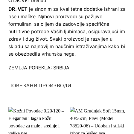
O DR. VET brendu
DR. VET
je sinonim za kvalitetne dodatke ishrani za
pse i mačke. Njihovi proizvodi su pažljivo
formulirani sa ciljem da zadovolje specifične
nutritivne potrebe Vaših ljubimaca, osiguravajući im
zdrav i dug život. Svaki proizvod je razvijen u
skladu sa najnovijim naučnim istraživanjima kako bi
se obezbedila vrhunska nega.
ZEMLJA POREKLA: SRBIJA
ПОВЕЗАНИ ПРОИЗВОДИ