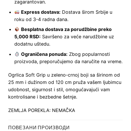
zagarantovan.
Express dostava:
Dostava širom Srbije u
roku od 3-4 radna dana.
Besplatna dostava za porudžbine preko
5,000 RSD:
Savršeno za veće narudžbine uz
dodatnu uštedu.
Ograničena ponuda:
Zbog popularnosti
proizvoda, preporučujemo da naručite na vreme.
Ogrlica Soft Grip u zeleno-crnoj boji sa širinom od
25 mm i dužinom od 120 cm pruža vašem ljubimcu
udobnost, sigurnost i stil, omogućavajući vam
kontrolisane i bezbedne šetnje.
ZEMLJA POREKLA: NEMAČKA
ПОВЕЗАНИ ПРОИЗВОДИ