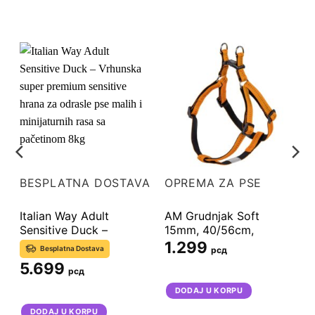
A
BESPLATNA DOSTAVA
OPREMA ZA PSE
Italian Way Adult
AM Grudnjak Soft
Sensitive Duck –
15mm, 40/56cm,
Vrhunska super
Narandžasti (Model
1.299
Besplatna Dostava
рсд
premium sensitive hrana
78520-04) – Udobnost i
5.699
za odrasle pse malih i
sigurnost u živopisnoj
рсд
minijaturnih rasa sa
boji za Vašeg psa
DODAJ U KORPU
pačetinom 8kg
DODAJ U KORPU