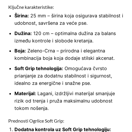
Ključne karakteristike:
Širina:
25 mm – širina koja osigurava stabilnost i
udobnost, savršena za veće pse.
Dužina:
120 cm – optimalna dužina za balans
između kontrole i slobode kretanja.
Boja:
Zeleno-Crna – prirodna i elegantna
kombinacija boja koja dodaje stilski akcenat.
Soft Grip tehnologija:
Omogućava čvrsto
prianjanje za dodatnu stabilnost i sigurnost,
idealno za energične i snažne pse.
Materijal:
Lagani, izdržljivi materijal smanjuje
rizik od trenja i pruža maksimalnu udobnost
tokom nošenja.
Prednosti Ogrlice Soft Grip:
Dodatna kontrola uz Soft Grip tehnologiju: