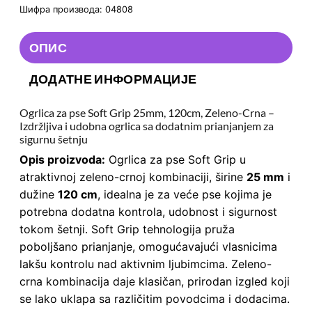
Шифра производа:
04808
ОПИС
ДОДАТНЕ ИНФОРМАЦИЈЕ
Ogrlica za pse Soft Grip 25mm, 120cm, Zeleno-Crna –
Izdržljiva i udobna ogrlica sa dodatnim prianjanjem za
sigurnu šetnju
Opis proizvoda:
Ogrlica za pse Soft Grip u
atraktivnoj zeleno-crnoj kombinaciji, širine
25 mm
i
dužine
120 cm
, idealna je za veće pse kojima je
potrebna dodatna kontrola, udobnost i sigurnost
tokom šetnji. Soft Grip tehnologija pruža
poboljšano prianjanje, omogućavajući vlasnicima
lakšu kontrolu nad aktivnim ljubimcima. Zeleno-
crna kombinacija daje klasičan, prirodan izgled koji
se lako uklapa sa različitim povodcima i dodacima.