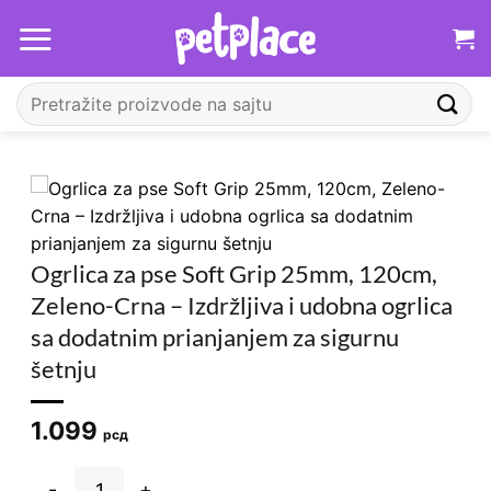
Прескочи
на
садржај
Претрага
за:
Ogrlica za pse Soft Grip 25mm, 120cm,
Zeleno-Crna – Izdržljiva i udobna ogrlica
sa dodatnim prianjanjem za sigurnu
šetnju
1.099
рсд