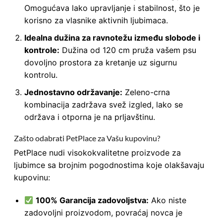
Omogućava lako upravljanje i stabilnost, što je
korisno za vlasnike aktivnih ljubimaca.
Idealna dužina za ravnotežu između slobode i
kontrole:
Dužina od 120 cm pruža vašem psu
dovoljno prostora za kretanje uz sigurnu
kontrolu.
Jednostavno održavanje:
Zeleno-crna
kombinacija zadržava svež izgled, lako se
održava i otporna je na prljavštinu.
Zašto odabrati PetPlace za Vašu kupovinu?
PetPlace nudi visokokvalitetne proizvode za
ljubimce sa brojnim pogodnostima koje olakšavaju
kupovinu:
100% Garancija zadovoljstva:
Ako niste
zadovoljni proizvodom, povraćaj novca je