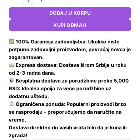
Ogrlica za pse Soft Grip 25mm, 120cm, Zeleno-Crna – Izdržlj
DODAJ U KORPU
KUPI ODMAH
100% Garancija zadovoljstva: Ukoliko niste
potpuno zadovoljni proizvodom, povraćaj novca je
zagarantovan.
Express dostava: Dostava širom Srbije u roku
od 2-3 radna dana.
Besplatna dostava za porudžbine preko 5,000
RSD: Idealna opcija za veće porudžbine uz
dodatnu uštedu.
Ograničena ponuda: Popularni proizvodi brzo
se rasprodaju – preporučujemo da naručite na
vreme.
Dostava direktno do vasih vrata bilo da je kuca ili
zgrada!