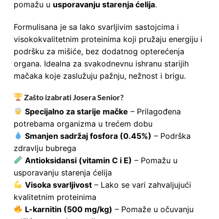
pomažu u
usporavanju starenja ćelija
.
Formulisana je sa lako svarljivim sastojcima i
visokokvalitetnim proteinima koji pružaju energiju i
podršku za mišiće, bez dodatnog opterećenja
organa. Idealna za svakodnevnu ishranu starijih
mačaka koje zaslužuju pažnju, nežnost i brigu.
Zašto izabrati Josera Senior?
Specijalno za starije mačke
– Prilagođena
potrebama organizma u trećem dobu
Smanjen sadržaj fosfora (0.45%)
– Podrška
zdravlju bubrega
Antioksidansi (vitamin C i E)
– Pomažu u
usporavanju starenja ćelija
Visoka svarljivost
– Lako se vari zahvaljujući
kvalitetnim proteinima
L-karnitin (500 mg/kg)
– Pomaže u očuvanju