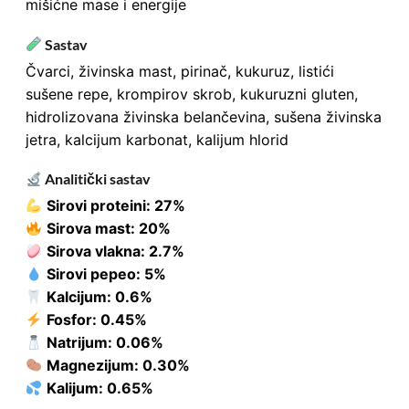
mišićne mase i energije
Sastav
Čvarci, živinska mast, pirinač, kukuruz, listići
sušene repe, krompirov skrob, kukuruzni gluten,
hidrolizovana živinska belančevina, sušena živinska
jetra, kalcijum karbonat, kalijum hlorid
Analitički sastav
Sirovi proteini: 27%
Sirova mast: 20%
Sirova vlakna: 2.7%
Sirovi pepeo: 5%
Kalcijum: 0.6%
Fosfor: 0.45%
Natrijum: 0.06%
Magnezijum: 0.30%
Kalijum: 0.65%