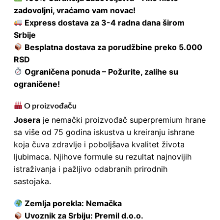
zadovoljni, vraćamo vam novac!
Express dostava za 3-4 radna dana širom
Srbije
Besplatna dostava za porudžbine preko 5.000
RSD
Ograničena ponuda – Požurite, zalihe su
ograničene!
O proizvođaču
Josera
je nemački proizvođač superpremium hrane
sa više od 75 godina iskustva u kreiranju ishrane
koja čuva zdravlje i poboljšava kvalitet života
ljubimaca. Njihove formule su rezultat najnovijih
istraživanja i pažljivo odabranih prirodnih
sastojaka.
Zemlja porekla: Nemačka
Uvoznik za Srbiju: Premil d.o.o.