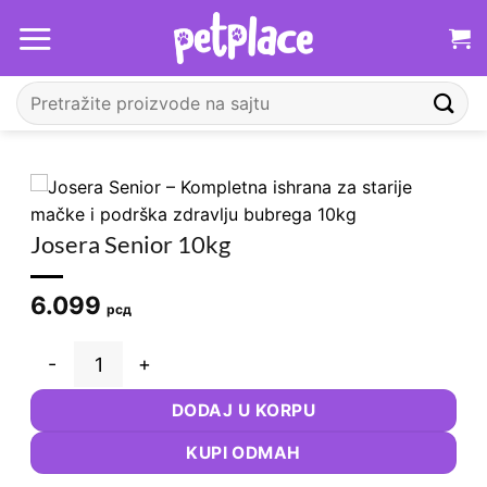
Прескочи
на
садржај
Претрага
за:
Josera Senior 10kg
6.099
рсд
Josera Senior 10kg количина
DODAJ U KORPU
KUPI ODMAH