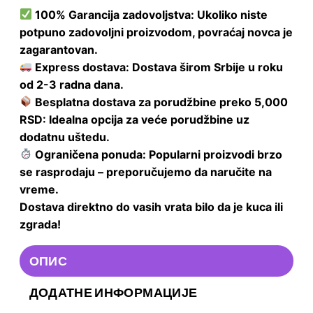
100% Garancija zadovoljstva: Ukoliko niste
potpuno zadovoljni proizvodom, povraćaj novca je
zagarantovan.
Express dostava: Dostava širom Srbije u roku
od 2-3 radna dana.
Besplatna dostava za porudžbine preko 5,000
RSD: Idealna opcija za veće porudžbine uz
dodatnu uštedu.
Ograničena ponuda: Popularni proizvodi brzo
se rasprodaju – preporučujemo da naručite na
vreme.
Dostava direktno do vasih vrata bilo da je kuca ili
zgrada!
ОПИС
ДОДАТНЕ ИНФОРМАЦИЈЕ