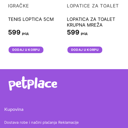
IGRAČKE
LOPATICE ZA TOALET
TENIS LOPTICA 5CM
LOPATICA ZA TOALET
n
KRUPNA MREŽA
599
599
рсд
рсд
DODAJ U KORPU
DODAJ U KORPU
Kupovina
Dostava robe i načini plaćanja
Reklamacije