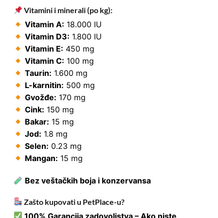
Vitamini i minerali (po kg):
Vitamin A:
18.000 IU
Vitamin D3:
1.800 IU
Vitamin E:
450 mg
Vitamin C:
100 mg
Taurin:
1.600 mg
L-karnitin:
500 mg
Gvožđe:
170 mg
Cink:
150 mg
Bakar:
15 mg
Jod:
1.8 mg
Selen:
0.23 mg
Mangan:
15 mg
Bez veštačkih boja i konzervansa
Zašto kupovati u PetPlace-u?
100% Garancija zadovoljstva – Ako niste