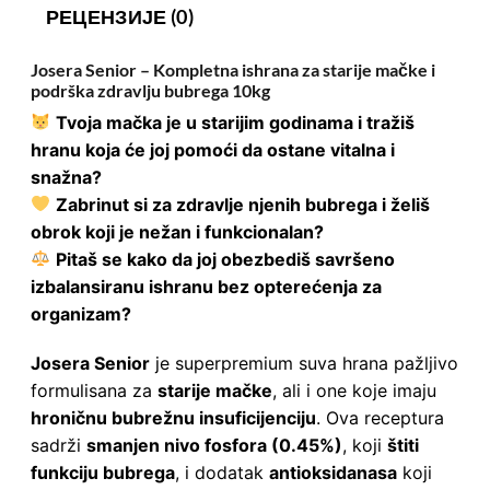
РЕЦЕНЗИЈЕ (0)
Josera Senior – Kompletna ishrana za starije mačke i
podrška zdravlju bubrega 10kg
Tvoja mačka je u starijim godinama i tražiš
hranu koja će joj pomoći da ostane vitalna i
snažna?
Zabrinut si za zdravlje njenih bubrega i želiš
obrok koji je nežan i funkcionalan?
Pitaš se kako da joj obezbediš savršeno
izbalansiranu ishranu bez opterećenja za
organizam?
Josera Senior
je superpremium suva hrana pažljivo
formulisana za
starije mačke
, ali i one koje imaju
hroničnu bubrežnu insuficijenciju
. Ova receptura
sadrži
smanjen nivo fosfora (0.45%)
, koji
štiti
funkciju bubrega
, i dodatak
antioksidanasa
koji