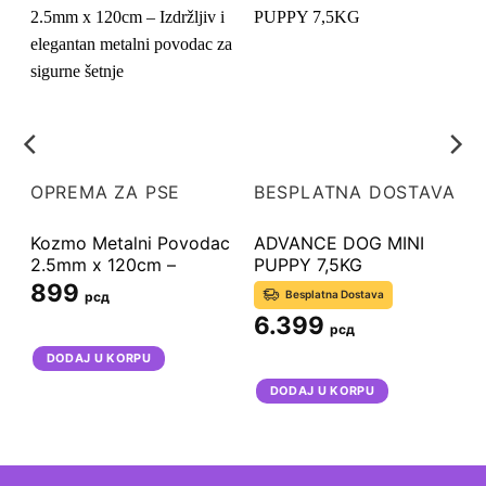
A
OPREMA ZA PSE
BESPLATNA DOSTAVA
Kozmo Metalni Povodac
ADVANCE DOG MINI
2.5mm x 120cm –
PUPPY 7,5KG
Izdržljiv i elegantan
899
Besplatna Dostava
рсд
metalni povodac za
6.399
sigurne šetnje
рсд
DODAJ U KORPU
DODAJ U KORPU