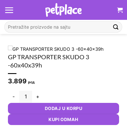
Прескочи
на
садржај
Претрага
за:
GP TRANSPORTER SKUDO 3
-60x40x39h
3.899
рсд
GP TRANSPORTER SKUDO 3 -60x40x39h количина
DODAJ U KORPU
KUPI ODMAH