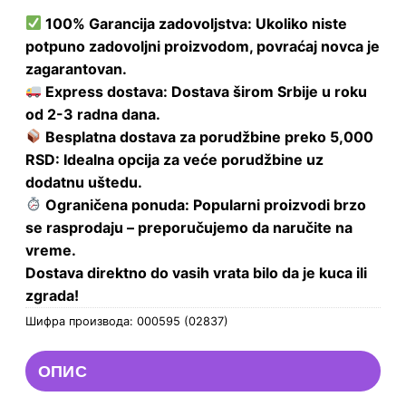
100% Garancija zadovoljstva: Ukoliko niste
potpuno zadovoljni proizvodom, povraćaj novca je
zagarantovan.
Express dostava: Dostava širom Srbije u roku
od 2-3 radna dana.
Besplatna dostava za porudžbine preko 5,000
RSD: Idealna opcija za veće porudžbine uz
dodatnu uštedu.
Ograničena ponuda: Popularni proizvodi brzo
se rasprodaju – preporučujemo da naručite na
vreme.
Dostava direktno do vasih vrata bilo da je kuca ili
zgrada!
Шифра производа:
000595 (02837)
ОПИС