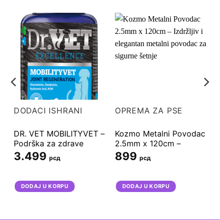
DODACI ISHRANI
OPREMA ZA PSE
DR. VET MOBILITYVET –
Kozmo Metalni Povodac
Podrška za zdrave
2.5mm x 120cm –
zglobove i snažne
Izdržljiv i elegantan
3.499
899
рсд
рсд
ligamente za pse i
metalni povodac za
mačke 100 tab
sigurne šetnje
DODAJ U KORPU
DODAJ U KORPU