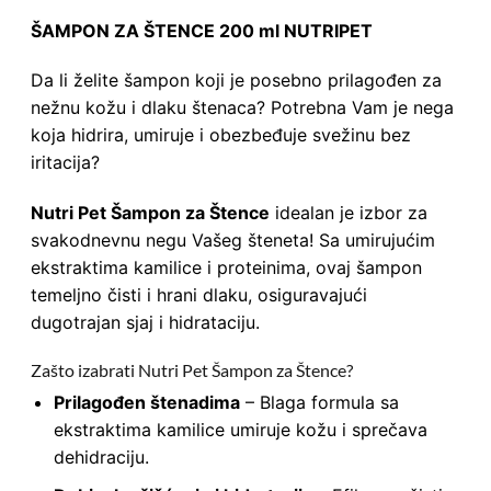
ŠAMPON ZA ŠTENCE 200 ml NUTRIPET
Da li želite šampon koji je posebno prilagođen za
nežnu kožu i dlaku štenaca? Potrebna Vam je nega
koja hidrira, umiruje i obezbeđuje svežinu bez
iritacija?
Nutri Pet Šampon za Štence
idealan je izbor za
svakodnevnu negu Vašeg šteneta! Sa umirujućim
ekstraktima kamilice i proteinima, ovaj šampon
temeljno čisti i hrani dlaku, osiguravajući
dugotrajan sjaj i hidrataciju.
Zašto izabrati Nutri Pet Šampon za Štence?
Prilagođen štenadima
– Blaga formula sa
ekstraktima kamilice umiruje kožu i sprečava
dehidraciju.