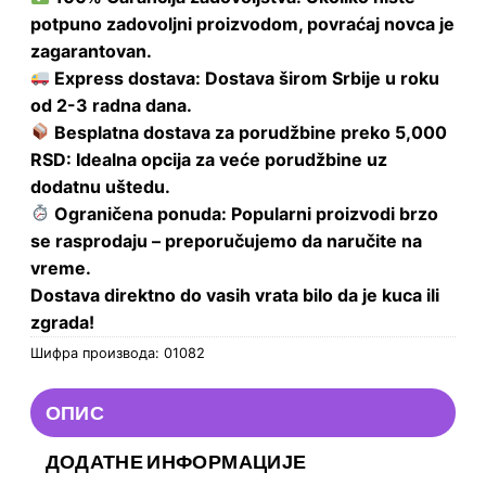
potpuno zadovoljni proizvodom, povraćaj novca je
zagarantovan.
Express dostava: Dostava širom Srbije u roku
od 2-3 radna dana.
Besplatna dostava za porudžbine preko 5,000
RSD: Idealna opcija za veće porudžbine uz
dodatnu uštedu.
Ograničena ponuda: Popularni proizvodi brzo
se rasprodaju – preporučujemo da naručite na
vreme.
Dostava direktno do vasih vrata bilo da je kuca ili
zgrada!
Шифра производа:
01082
ОПИС
ДОДАТНЕ ИНФОРМАЦИЈЕ