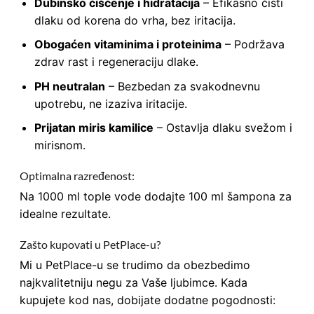
Dubinsko čišćenje i hidratacija
– Efikasno čisti
dlaku od korena do vrha, bez iritacija.
Obogaćen vitaminima i proteinima
– Podržava
zdrav rast i regeneraciju dlake.
PH neutralan
– Bezbedan za svakodnevnu
upotrebu, ne izaziva iritacije.
Prijatan miris kamilice
– Ostavlja dlaku svežom i
mirisnom.
Optimalna razređenost:
Na 1000 ml tople vode dodajte 100 ml šampona za
idealne rezultate.
Zašto kupovati u PetPlace-u?
Mi u PetPlace-u se trudimo da obezbedimo
najkvalitetniju negu za Vaše ljubimce. Kada
kupujete kod nas, dobijate dodatne pogodnosti: