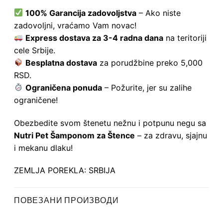
100% Garancija zadovoljstva
– Ako niste
zadovoljni, vraćamo Vam novac!
Express dostava za 3-4 radna dana
na teritoriji
cele Srbije.
Besplatna dostava
za porudžbine preko 5,000
RSD.
Ograničena ponuda
– Požurite, jer su zalihe
ograničene!
Obezbedite svom štenetu nežnu i potpunu negu sa
Nutri Pet Šamponom za Štence
– za zdravu, sjajnu
i mekanu dlaku!
ZEMLJA POREKLA: SRBIJA
ПОВЕЗАНИ ПРОИЗВОДИ