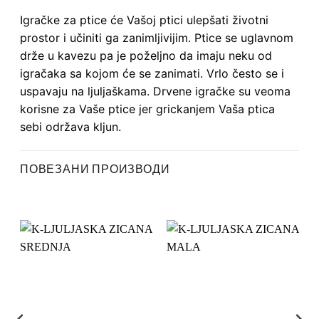
Igračke za ptice će Vašoj ptici ulepšati životni
prostor i učiniti ga zanimljivijim. Ptice se uglavnom
drže u kavezu pa je poželjno da imaju neku od
igračaka sa kojom će se zanimati. Vrlo često se i
uspavaju na ljuljaškama. Drvene igračke su veoma
korisne za Vaše ptice jer grickanjem Vaša ptica
sebi održava kljun.
ПОВЕЗАНИ ПРОИЗВОДИ