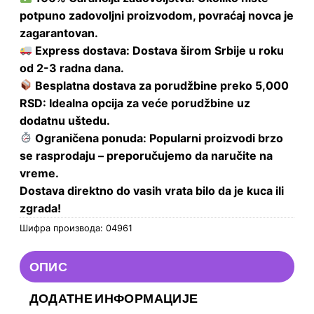
potpuno zadovoljni proizvodom, povraćaj novca je
zagarantovan.
Express dostava: Dostava širom Srbije u roku
od 2-3 radna dana.
Besplatna dostava za porudžbine preko 5,000
RSD: Idealna opcija za veće porudžbine uz
dodatnu uštedu.
Ograničena ponuda: Popularni proizvodi brzo
se rasprodaju – preporučujemo da naručite na
vreme.
Dostava direktno do vasih vrata bilo da je kuca ili
zgrada!
Шифра производа:
04961
ОПИС
ДОДАТНЕ ИНФОРМАЦИЈЕ