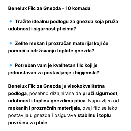
Benelux Filc za Gnezda – 10 komada
Tražite idealnu podlogu za gnezda koja pruža
udobnost i sigurnost ptićima?
Želite mekan i prozračan materijal koji će
pomoći u održavanju toplote gnezda?
Potreban vam je kvalitetan filc koji je
jednostavan za postavljanje i higijenski?
Benelux Filc za Gnezda
je
visokokvalitetna
podloga
, posebno dizajnirana da
pruži sigurnost,
udobnost i toplinu gnezdima ptica
. Napravljen od
mekanih i prozračnih materijala
, ovaj filc se lako
postavlja u gnezda i osigurava
stabilnu i toplu
površinu za ptiće
.