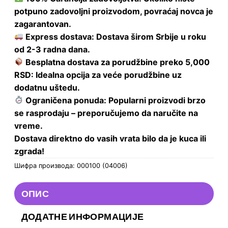
potpuno zadovoljni proizvodom, povraćaj novca je
zagarantovan.
Express dostava: Dostava širom Srbije u roku
od 2-3 radna dana.
Besplatna dostava za porudžbine preko 5,000
RSD: Idealna opcija za veće porudžbine uz
dodatnu uštedu.
Ograničena ponuda: Popularni proizvodi brzo
se rasprodaju – preporučujemo da naručite na
vreme.
Dostava direktno do vasih vrata bilo da je kuca ili
zgrada!
Шифра производа:
000100 (04006)
ОПИС
ДОДАТНЕ ИНФОРМАЦИЈЕ