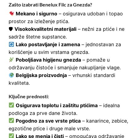
Zašto izabrati Benelux Filc za Gnezda?
Mekano i sigurno
– osigurava udoban i topao
prostor za izleženje ptića.
🛡
Visokokvalitetni materijali
– nežni za ptiće i ne
sadrže štetne supstance.
Lako postavljanje i zamena
– jednostavan za
korišćenje u svim vrstama gnezda.
Poboljšava higijenu gnezda
– pomaže u
održavanju čistoće i smanjuje nakupljanje vlage.
Belgijska proizvodnja
– vrhunski standardi
kvaliteta.
Ključne prednosti:
Osigurava toplotu i zaštitu ptićima
– idealna
podloga za prve dane života.
Pogodno za sve vrste ptica
– kanarince, zebice,
egzotične ptice i druge male vrste.
Lako se menja i čisti
– omogućava održavanje