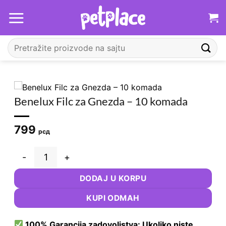
Прескочи
на
садржај
Претрага
за:
Benelux Filc za Gnezda – 10 komada
799
рсд
Benelux Filc za Gnezda – 10 komada количина
DODAJ U KORPU
KUPI ODMAH
100% Garancija zadovoljstva: Ukoliko niste