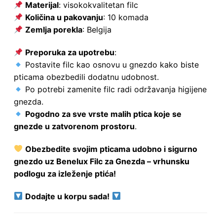
Materijal
: visokokvalitetan filc
Količina u pakovanju
: 10 komada
Zemlja porekla
: Belgija
Preporuka za upotrebu
:
Postavite filc kao osnovu u gnezdo kako biste
pticama obezbedili dodatnu udobnost.
Po potrebi zamenite filc radi održavanja higijene
gnezda.
Pogodno za sve vrste malih ptica koje se
gnezde u zatvorenom prostoru
.
Obezbedite svojim pticama udobno i sigurno
gnezdo uz Benelux Filc za Gnezda – vrhunsku
podlogu za izleženje ptića!
Dodajte u korpu sada!