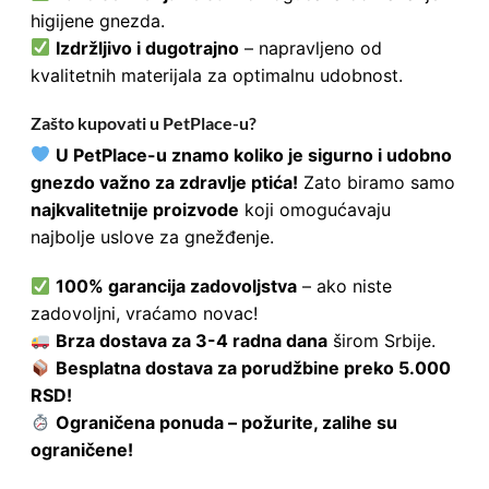
higijene gnezda.
Izdržljivo i dugotrajno
– napravljeno od
kvalitetnih materijala za optimalnu udobnost.
Zašto kupovati u PetPlace-u?
U PetPlace-u znamo koliko je sigurno i udobno
gnezdo važno za zdravlje ptića!
Zato biramo samo
najkvalitetnije proizvode
koji omogućavaju
najbolje uslove za gnežđenje.
100% garancija zadovoljstva
– ako niste
zadovoljni, vraćamo novac!
Brza dostava za 3-4 radna dana
širom Srbije.
Besplatna dostava za porudžbine preko 5.000
RSD!
Ograničena ponuda – požurite, zalihe su
ograničene!